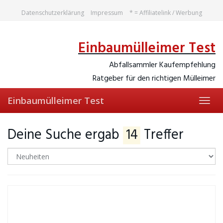
Skip
Datenschutzerklärung
Impressum
* = Affiliatelink / Werbung
to
main
content
Einbaumülleimer Test
Abfallsammler Kaufempfehlung
Ratgeber für den richtigen Mülleimer
Einbaumülleimer Test
Toggl
navig
Deine Suche ergab
14
Treffer