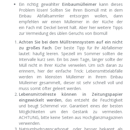
Ein richtig gewählter
Einbaumülleimer
kann dieses
Problem lösen! Sollten Sie Ihren Biomüll mit in dem
Einbau Abfallsammler entsorgen wollen, dann
empfehlen wir einen Mülleimer in der Küche der
ein Fach mit Deckel bereit hält. Aber hier weitere Tipps
zur Vermeidung des üblen Geruchs von Biomüll
Achten Sie bei dem Mülltrennsystem auf ein nicht
zu großes Fach
. Der beste Tipp für Ihr Abfalleimer
lautet: häufig leeren. Speziell im Sommer sollten die
Intervalle kurz sein. Ein bis zwei Tage, länger sollte der
Müll nicht in Ihrer Küche verweilen. Um sich daran zu
erinnern, hier der einfache Trick: Lebensmittelabfälle
werden im kleinsten Mülleimer in Ihrem Einbau
Mülleimer gesammelt, dieser ist sehr schnell voll und
muss somit öfter geleert werden.
Lebensmittelreste können in Zeitungspapier
eingewickelt werden
, das entzieht die Feuchtigkeit
und beugt Schimmel vor. Garantiert eines der besten
Möglichkeiten um den Gestank zu vermeiden.
ACHTUNG, bitte keine Seiten aus Hochglanzmagazinen
verwenden.
Natriumhydrogencarbonat, oder besser bekannt als