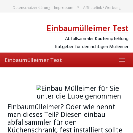
Skip
Datenschutzerklärung
Impressum
* = Affiliatelink / Werbung
to
main
content
Einbaumülleimer Test
Abfallsammler Kaufempfehlung
Ratgeber für den richtigen Mülleimer
Einbaumülleimer Test
Toggl
navig
Einbaumülleimer? Oder wie nennt
man dieses Teil? Diesen einbau
abfallsammler für den
Küchenschrank, fest installiert sollte